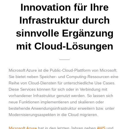
Innovation für Ihre
Infrastruktur durch
sinnvolle Ergänzung
mit Cloud-Lösungen
Microsoft Azure ist die Public-Cloud-Plattform von Microsoft.
Sie bietet neben Speicher- und Computing-Ressourcen eine
Reihe von Cloud-Diensten für unterschiedliche Use Cases.
Diese Services können für sich oder in Verbindung mit
vorhandener Infrastruktur genutzt werden. So lassen sich
neue Funktionen implementieren und skalieren oder
bestehende Anwendungsinfrastruktur erweitern bzw. unter
Modernisierungsaspekten in die Cloud migrieren.
Microsoft Azure
hat in den letzten Jahren neben
AWS
und