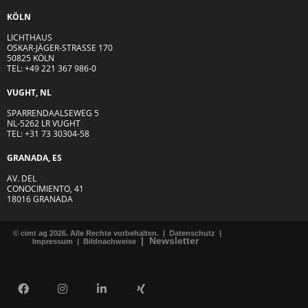
KÖLN
LICHTHAUS
OSKAR-JÄGER-ST
R
ASSE
170
50825 KÖLN
TEL: +49 221 367 986-0
VUGHT, NL
SPARRENDAALSEWEG 5
NL-5262 LR VUGHT
TEL: +31 73 30304-58
GRANADA, ES
AV. DEL
CONOCIMIENTO, 41
18016 GRANADA
© cimt ag 2026. Alle Rechte vorbehalten. |
Datenschutz
|
|
Newsletter
Impressum
|
Bildnachweise
F
I
L
X
a
n
i
i
c
s
n
n