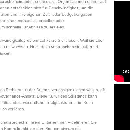
spruch zueinander, sodass sich Organisationen oft nur auf
ionen entscheiden sich für Geschwindigkeit, um die
füllen und ihre eigenen Zeit- oder Budgetvorgaben
egrationen manuell zu erstellen oder
 um schnelle Ergebnisse zu erzielen.
hwindigkeitsproblem auf kurze Sicht lösen. Weil sie aber
hmen mitwachsen. Noch dazu verursachen sie aufgrund
isiken.
as Problem mit der Datenzuverlässigkeit lösen wollen, oft
 Governance-Ansatz. Diese Kultur des Stillstands kann
häftsumfeld wesentliche Erfolgsfaktoren – im Keim
ss verlieren.
aftsprojekt in Ihrem Unternehmen – definieren Sie
en Kontrollpunkt, an dem Sie gemeinsam die