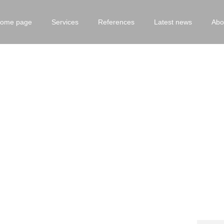
ome page
Services
References
Latest news
Abo
elligente Datenermittlung