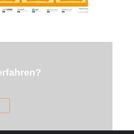
erfahren?
R