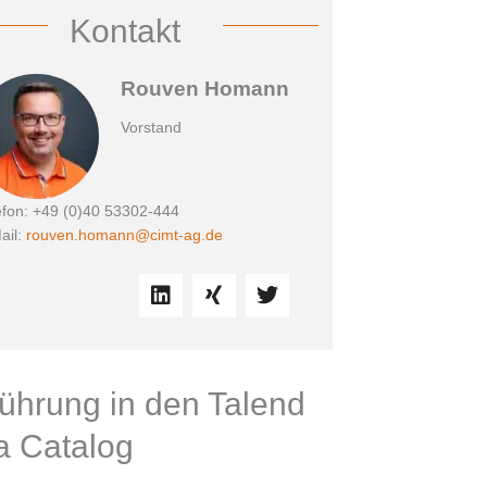
Kontakt
Rouven Homann
Vorstand
efon: +49 (0)40 53302-444
ail:
rouven.homann@cimt-ag.de
L
X
T
i
i
w
n
n
i
k
g
t
e
t
d
e
führung in den Talend
i
r
n
a Catalog