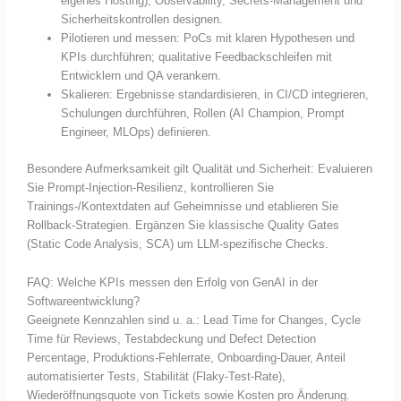
eigenes Hosting), Observability, Secrets-Management und
Sicherheitskontrollen designen.
Pilotieren und messen: PoCs mit klaren Hypothesen und
KPIs durchführen; qualitative Feedbackschleifen mit
Entwicklern und QA verankern.
Skalieren: Ergebnisse standardisieren, in CI/CD integrieren,
Schulungen durchführen, Rollen (AI Champion, Prompt
Engineer, MLOps) definieren.
Besondere Aufmerksamkeit gilt Qualität und Sicherheit: Evaluieren
Sie Prompt-Injection-Resilienz, kontrollieren Sie
Trainings-/Kontextdaten auf Geheimnisse und etablieren Sie
Rollback-Strategien. Ergänzen Sie klassische Quality Gates
(Static Code Analysis, SCA) um LLM-spezifische Checks.
FAQ: Welche KPIs messen den Erfolg von GenAI in der
Softwareentwicklung?
Geeignete Kennzahlen sind u. a.: Lead Time for Changes, Cycle
Time für Reviews, Testabdeckung und Defect Detection
Percentage, Produktions-Fehlerrate, Onboarding-Dauer, Anteil
automatisierter Tests, Stabilität (Flaky-Test-Rate),
Wiederöffnungsquote von Tickets sowie Kosten pro Änderung.