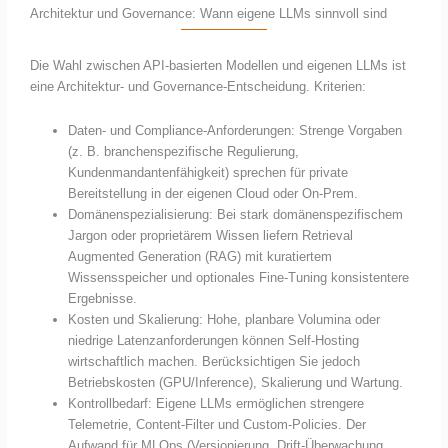
Architektur und Governance: Wann eigene LLMs sinnvoll sind
Die Wahl zwischen API-basierten Modellen und eigenen LLMs ist
eine Architektur- und Governance-Entscheidung. Kriterien:
Daten- und Compliance-Anforderungen: Strenge Vorgaben
(z. B. branchenspezifische Regulierung,
Kundenmandantenfähigkeit) sprechen für private
Bereitstellung in der eigenen Cloud oder On-Prem.
Domänenspezialisierung: Bei stark domänenspezifischem
Jargon oder proprietärem Wissen liefern Retrieval
Augmented Generation (RAG) mit kuratiertem
Wissensspeicher und optionales Fine-Tuning konsistentere
Ergebnisse.
Kosten und Skalierung: Hohe, planbare Volumina oder
niedrige Latenzanforderungen können Self-Hosting
wirtschaftlich machen. Berücksichtigen Sie jedoch
Betriebskosten (GPU/Inference), Skalierung und Wartung.
Kontrollbedarf: Eigene LLMs ermöglichen strengere
Telemetrie, Content-Filter und Custom-Policies. Der
Aufwand für MLOps (Versionierung, Drift-Überwachung,