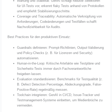
Wartung und Stabilität: GenAI schlägt robuste Selektoren
für UI-Tests vor, erkennt flaky Tests anhand von Protokollen
und empfiehlt Stabilisierungsschritte.
Coverage und Traceability: Automatische Verknüpfung von
Anforderungen, Codeänderungen und Testfällen schafft
Nachvollziehbarkeit für Audits.
Best Practices für den produktiven Einsatz:
Guardrails definieren: Prompt-Richtlinien, Output-Validierung
und Policy-Checks (z. B. für Lizenzen und Security)
automatisieren.
Human-in-the-Loop: Kritische Artefakte wie Testpläne und
Sicherheits-Tests immer durch Fachverantwortliche
freigeben lassen.
Evaluation standardisieren: Benchmarks für Testqualität (z.
B. Defect Detection Percentage, Abdeckungsgrade, False-
Positive-Rate) regelmäßig messen.
Toolchain integrieren: GenAI in CI/CD, Issue-Tracker und
Testmanagement-Systeme einbetten, um Medienbrüche zu
vermeiden.