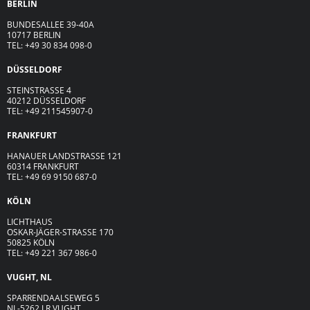
BERLIN
BUNDESALLEE 39-40A
10717 BERLIN
TEL: +49 30 834 098-0
DÜSSELDORF
STEINSTRASSE 4
40212 DÜSSELDORF
TEL: +49 211545907-0
FRANKFURT
HANAUER LANDSTRASSE 121
60314 FRANKFURT
TEL: +49 69 9150 687-0
KÖLN
LICHTHAUS
OSKAR-JÄGER-ST
R
ASSE
170
50825 KÖLN
TEL: +49 221 367 986-0
VUGHT, NL
SPARRENDAALSEWEG 5
NL-5262 LR VUGHT