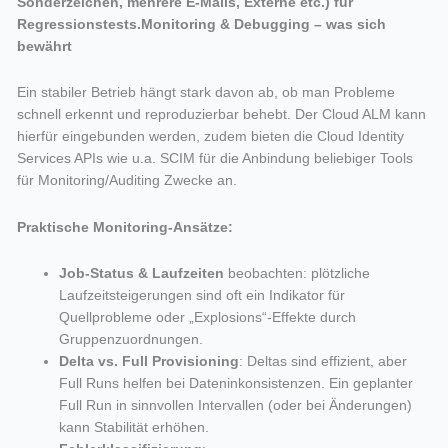
Sonderzeichen, mehrere E-Mails, Externe etc.) für
Regressionstests.Monitoring & Debugging – was sich
bewährt
Ein stabiler Betrieb hängt stark davon ab, ob man Probleme
schnell erkennt und reproduzierbar behebt. Der Cloud ALM kann
hierfür eingebunden werden, zudem bieten die Cloud Identity
Services APIs wie u.a. SCIM für die Anbindung beliebiger Tools
für Monitoring/Auditing Zwecke an.
Praktische Monitoring-Ansätze:
Job-Status & Laufzeiten
beobachten: plötzliche
Laufzeitsteigerungen sind oft ein Indikator für
Quellprobleme oder „Explosions“-Effekte durch
Gruppenzuordnungen.
Delta vs. Full Provisioning
: Deltas sind effizient, aber
Full Runs helfen bei Dateninkonsistenzen. Ein geplanter
Full Run in sinnvollen Intervallen (oder bei Änderungen)
kann Stabilität erhöhen.