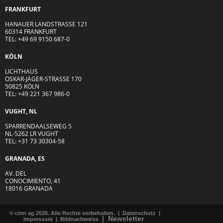
FRANKFURT
HANAUER LANDSTRASSE 121
60314 FRANKFURT
TEL: +49 69 9150 687-0
KÖLN
LICHTHAUS
OSKAR-JÄGER-ST
R
ASSE
170
50825 KÖLN
TEL: +49 221 367 986-0
VUGHT, NL
SPARRENDAALSEWEG 5
NL-5262 LR VUGHT
TEL: +31 73 30304-58
GRANADA, ES
AV. DEL
CONOCIMIENTO, 41
18016 GRANADA
© cimt ag 2026. Alle Rechte vorbehalten. |
Datenschutz
|
|
Newsletter
Impressum
|
Bildnachweise