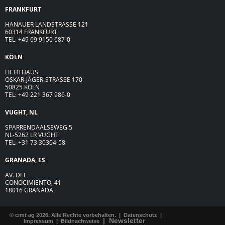
FRANKFURT
HANAUER LANDSTRASSE 121
60314 FRANKFURT
TEL: +49 69 9150 687-0
KÖLN
LICHTHAUS
OSKAR-JÄGER-ST
R
ASSE
170
50825 KÖLN
TEL: +49 221 367 986-0
VUGHT, NL
SPARRENDAALSEWEG 5
NL-5262 LR VUGHT
TEL: +31 73 30304-58
GRANADA, ES
AV. DEL
CONOCIMIENTO, 41
18016 GRANADA
© cimt ag 2026. Alle Rechte vorbehalten. |
Datenschutz
|
|
Newsletter
Impressum
|
Bildnachweise