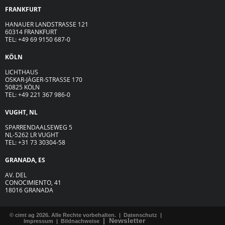
FRANKFURT
HANAUER LANDSTRASSE 121
60314 FRANKFURT
TEL: +49 69 9150 687-0
KÖLN
LICHTHAUS
OSKAR-JÄGER-ST
R
ASSE
170
50825 KÖLN
TEL: +49 221 367 986-0
VUGHT, NL
SPARRENDAALSEWEG 5
NL-5262 LR VUGHT
TEL: +31 73 30304-58
GRANADA, ES
AV. DEL
CONOCIMIENTO, 41
18016 GRANADA
© cimt ag 2026. Alle Rechte vorbehalten. |
Datenschutz
|
|
Newsletter
Impressum
|
Bildnachweise