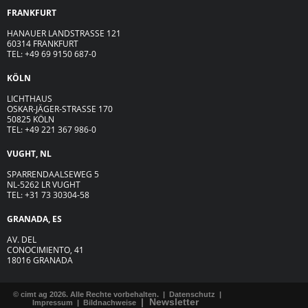
FRANKFURT
HANAUER LANDSTRASSE 121
60314 FRANKFURT
TEL: +49 69 9150 687-0
KÖLN
LICHTHAUS
OSKAR-JÄGER-ST
R
ASSE
170
50825 KÖLN
TEL: +49 221 367 986-0
VUGHT, NL
SPARRENDAALSEWEG 5
NL-5262 LR VUGHT
TEL: +31 73 30304-58
GRANADA, ES
AV. DEL
CONOCIMIENTO, 41
18016 GRANADA
© cimt ag 2026. Alle Rechte vorbehalten. |
Datenschutz
|
|
Newsletter
Impressum
|
Bildnachweise