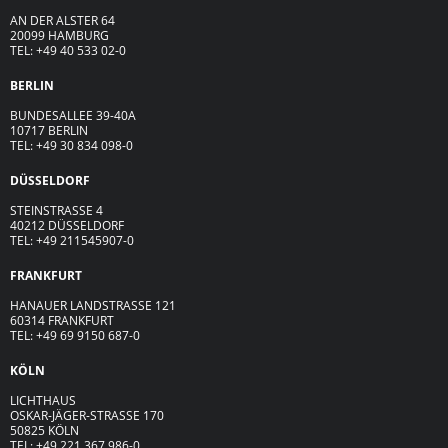
AN DER ALSTER 64
20099 HAMBURG
TEL: +49 40 533 02-0
BERLIN
BUNDESALLEE 39-40A
10717 BERLIN
TEL: +49 30 834 098-0
DÜSSELDORF
STEINSTRASSE 4
40212 DÜSSELDORF
TEL: +49 211545907-0
FRANKFURT
HANAUER LANDSTRASSE 121
60314 FRANKFURT
TEL: +49 69 9150 687-0
KÖLN
LICHTHAUS
OSKAR-JÄGER-ST
R
ASSE
170
50825 KÖLN
TEL: +49 221 367 986-0