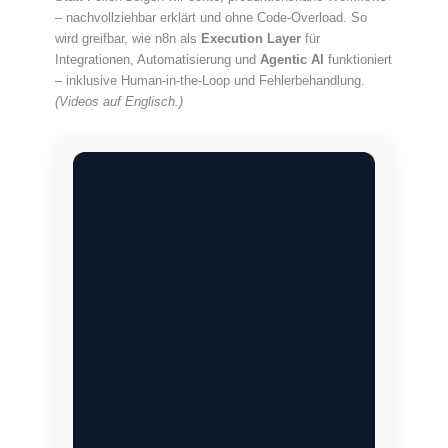
– nachvollziehbar erklärt und ohne Code-Overload. So
wird greifbar, wie n8n als
Execution Layer
für
Integrationen, Automatisierung und
Agentic AI
funktioniert
– inklusive Human-in-the-Loop und Fehlerbehandlung.
(Videos auf Englisch.)