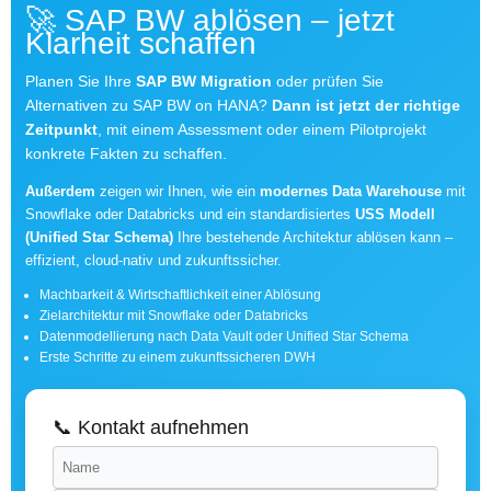
🚀 SAP BW ablösen – jetzt
Klarheit schaffen
Planen Sie Ihre
SAP BW Migration
oder prüfen Sie
Alternativen zu SAP BW on HANA?
Dann ist jetzt der richtige
Zeitpunkt
, mit einem Assessment oder einem Pilotprojekt
konkrete Fakten zu schaffen.
Außerdem
zeigen wir Ihnen, wie ein
modernes Data Warehouse
mit
Snowflake oder Databricks und ein standardisiertes
USS Modell
(Unified Star Schema)
Ihre bestehende Architektur ablösen kann –
effizient, cloud-nativ und zukunftssicher.
Machbarkeit & Wirtschaftlichkeit einer Ablösung
Zielarchitektur mit Snowflake oder Databricks
Datenmodellierung nach Data Vault oder Unified Star Schema
Erste Schritte zu einem zukunftssicheren DWH
📞 Kontakt aufnehmen