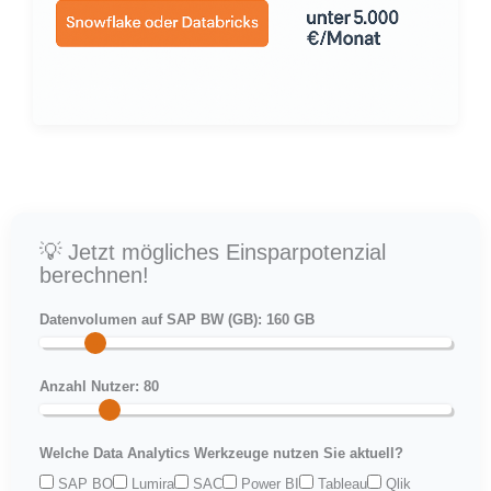
💡 Jetzt mögliches Einsparpotenzial
berechnen!
Datenvolumen auf SAP BW (GB):
160
GB
Anzahl Nutzer:
80
Welche Data Analytics Werkzeuge nutzen Sie aktuell?
SAP BO
Lumira
SAC
Power BI
Tableau
Qlik