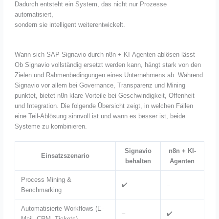
Dadurch entsteht ein System, das nicht nur Prozesse
automatisiert,
sondern sie intelligent weiterentwickelt.
Wann sich SAP Signavio durch n8n + KI-Agenten ablösen lässt
Ob Signavio vollständig ersetzt werden kann, hängt stark von den
Zielen und Rahmenbedingungen eines Unternehmens ab. Während
Signavio vor allem bei Governance, Transparenz und Mining
punktet, bietet n8n klare Vorteile bei Geschwindigkeit, Offenheit
und Integration. Die folgende Übersicht zeigt, in welchen Fällen
eine Teil-Ablösung sinnvoll ist und wann es besser ist, beide
Systeme zu kombinieren.
Signavio
n8n + KI-
Einsatzszenario
behalten
Agenten
Process Mining &
✔️
–
Benchmarking
Automatisierte Workflows (E-
–
✔️
Mail, CRM, Tickets)