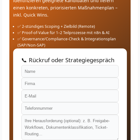
identifizieren geeignete Kandidaten und liefern
einen konkreten, priorisierten Maßnahmenplan –
inkl. Quick Wins.
✅ 2-stündiges Scoping + Zielbild (Remote)
✅ Proof-of-Value für 1–2 Teilprozesse mit n8n & AI
✅ Governance/Compliance-Check & Integrationsplan
(SAP/Non-SAP)
📞 Rückruf oder Strategiegespräch