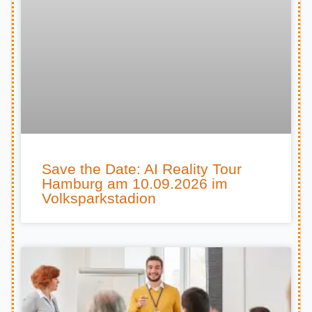
Save the Date: AI Reality Tour
Hamburg am 10.09.2026 im
Volksparkstadion