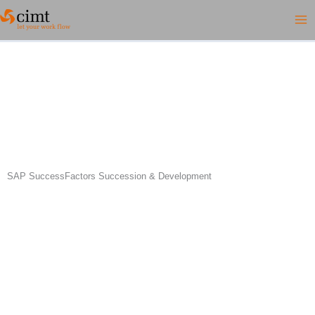
Zum
Inhalt
springen
SAP SuccessFactors Succession & Development