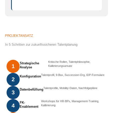
PROJEKTANSATZ
In 5 Schritten zur zukunftssicheren Talentplanung
Kritische Rollen, Talentphilosophie,
Strategische
1
Kalibrierungsansatz
Analyse
Talentprofil, 9-Box, Succession-Org, IDP-Formulare
Konfiguration
2
Talentprofile, Mobility-Daten, Nachfolgepläne
Datenbefüllung
3
Workshops für HR-BPs, Management-Training,
FK-
4
Kalibrierung
Enablement