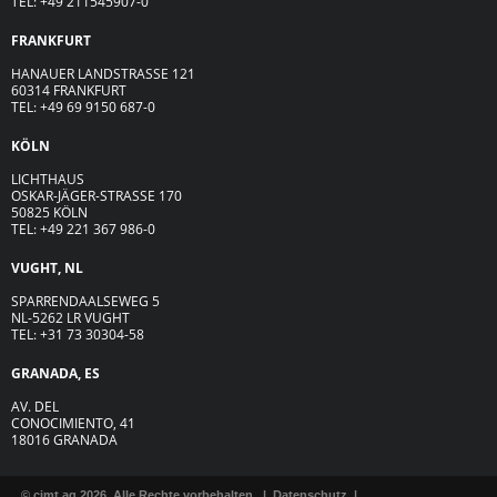
TEL: +49 211545907-0
FRANKFURT
HANAUER LANDSTRASSE 121
60314 FRANKFURT
TEL: +49 69 9150 687-0
KÖLN
LICHTHAUS
OSKAR-JÄGER-ST
R
ASSE
170
50825 KÖLN
TEL: +49 221 367 986-0
VUGHT, NL
SPARRENDAALSEWEG 5
NL-5262 LR VUGHT
TEL: +31 73 30304-58
GRANADA, ES
AV. DEL
CONOCIMIENTO, 41
18016 GRANADA
© cimt ag 2026. Alle Rechte vorbehalten. |
Datenschutz
|