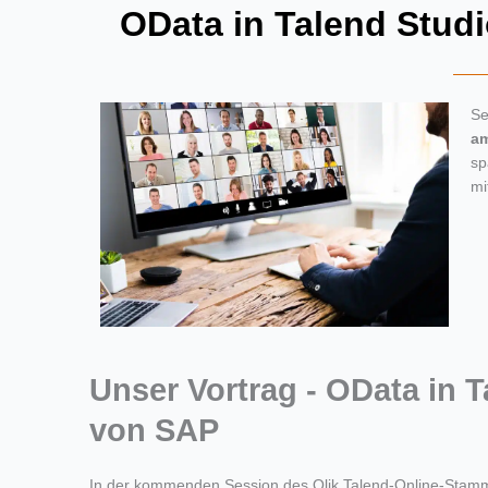
OData in Talend Stud
Se
am
sp
mi
Unser Vortrag - OData in 
von SAP
In der kommenden Session des Qlik Talend-Online-Sta