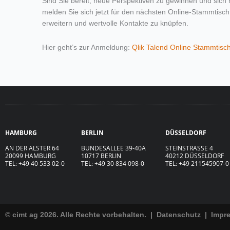
Sind Sie bereit, neue Perspektiven zu gewinnen und sic
melden Sie sich jetzt für den nächsten Online-Stammtisch
erweitern und wertvolle Kontakte zu knüpfen.
Hier geht’s zur Anmeldung:
Qlik Talend Online Stammtisc
HAMBURG
BERLIN
DÜSSELDORF
AN DER ALSTER 64
BUNDESALLEE 39-40A
STEINSTRASSE 4
20099 HAMBURG
10717 BERLIN
40212 DÜSSELDORF
TEL: +49 40 533 02-0
TEL: +49 30 834 098-0
TEL: +49 211545907-0
© cimt ag 2026. Alle Rechte vorbehalten. |
Datenschutz
|
Impr