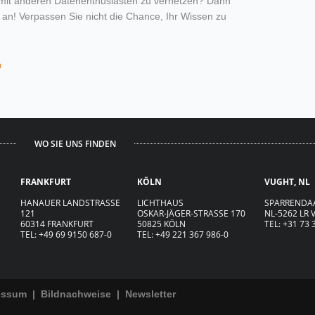
h mit anderen Datenenthusiasten zu vernetzen? Dann
 an! Verpassen Sie nicht die Chance, Ihr Wissen zu
h
WO SIE UNS FINDEN
FRANKFURT
KÖLN
VUGHT, NL
HANAUER LANDSTRASSE
LICHTHAUS
SPARRENDA
121
OSKAR-JÄGER-ST
R
ASSE
170
NL-5262 LR
60314 FRANKFURT
50825 KÖLN
TEL: +31 73 
TEL: +49 69 9150 687-0
TEL: +49 221 367 986-0
essum
|
Bildnachweise
|
Newsletter