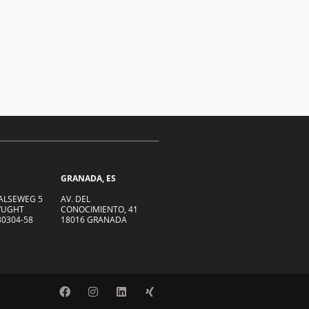
GRANADA, ES
ALSEWEG 5
AV. DEL
 VUGHT
CONOCIMIENTO, 41
30304-58
18016 GRANADA
F
I
L
X
a
n
i
i
c
s
n
n