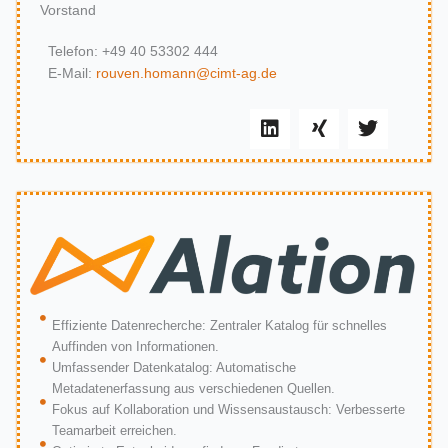
Vorstand
Telefon: +49 40 53302 444
E-Mail:
rouven.homann@cimt-ag.de
L
X
T
i
i
w
n
n
i
k
g
t
e
t
d
e
i
r
n
Effiziente Datenrecherche: Zentraler Katalog für schnelles
Auffinden von Informationen.
Umfassender Datenkatalog: Automatische
Metadatenerfassung aus verschiedenen Quellen.
Fokus auf Kollaboration und Wissensaustausch: Verbesserte
Teamarbeit erreichen.