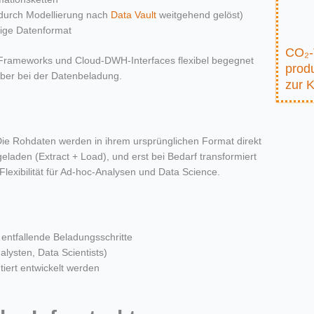
(durch Modellierung nach
Data Vault
weitgehend gelöst)
lige Datenformat
CO₂-
Frameworks
und
Cloud-DWH-Interfaces
flexibel
begegnet
prod
iber bei der Datenbeladung
.
zur 
Die Rohdaten werden
in ihrem ursprünglichen Format
direkt
eladen (Extract + Load), und erst bei Bedarf transformiert
Flexibilität für Ad-hoc-Analysen und Data Science.
 entfallende Beladungsschritte
alysten, Data Scientists)
tiert entwickelt werden