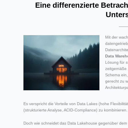
Eine differenzierte Betrac
Unter
Mit d
er wac
h
datengetrie
Datenar
chit
Data
Wareh
Lösung für s
zeitgemäße M
Schema ein, 
gerecht zu 
Architekturp
Es verspricht die Vorteile von Data Lakes (hohe Flexibili
(strukturierte Analyse, ACID-Compliance) zu kombinieren.
Doch wie schneidet das
Data
Lakehouse gegenüber de