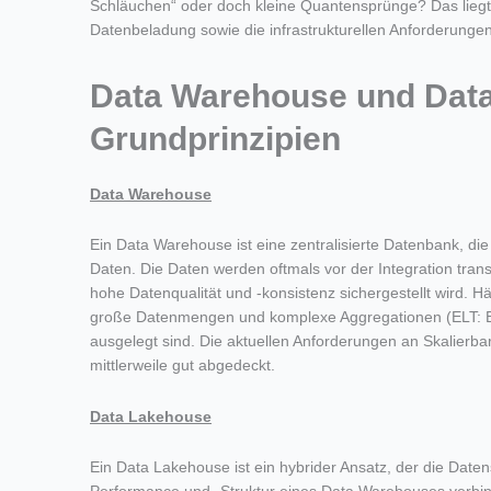
Schläuchen“ oder doch kleine Quantensprünge? Das liegt 
Datenbeladung sowie die infrastrukturellen Anforderungen
Data Warehouse und Data
Grundprinzipien
Data Warehouse
Ein Data Warehouse ist eine zentralisierte Datenbank,
di
Daten. Die Daten werden oftmals vor der Integration tran
hohe Datenqualität und -konsistenz sichergestellt wird.
Häu
große Datenmenge
n
und
komplexe
Aggregationen
(EL
T
: 
ausgelegt
sind
. Die
aktuellen Anforderungen an
Skalierba
mittlerweile
gut
ab
g
edeckt.
Data Lakehouse
Ein Data Lakehouse ist ein hybrider Ansatz, der die Date