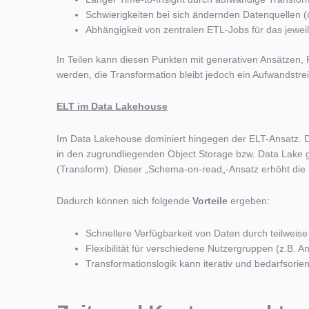
Schwierigkeiten bei sich ändernden Datenquellen 
Abhängigkeit von zentralen ETL-Jobs für das jewei
In Teil
en kann diesen
Punkten mit
generativen Ansätzen
,
werden
,
die T
ransformation
bleibt jedoch ein Aufwands
tre
ELT im
Data
Lakehouse
Im Dat
a Lakeh
ouse dominiert hingegen der
ELT-Ansatz
. 
in den
zugrundliegenden
Object
Storage
bzw.
Data Lake g
(Tra
nsform). Dieser „Schema-on-
read
„-Ansatz erhöht die 
D
adurch können sich folgende
Vorteile
ergeben
:
Schnellere Verfügbarkeit von Daten durch teilweise
Flexibilität für verschiedene Nutzergruppen (z.B. An
Transformationslogik kann iterativ und bedarfsorien