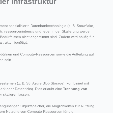
er Infrastruktur
ment spezialisierte Datenbanktechnologie (z. B. Snowflake,
är, ressourcenintensiv und teuer in der Skalierung werden,
Bedürfnissen nicht abgestimmt sind. Zudem wird häufig für
truktur benötigt.
ebühren und Compute-Ressourcen sowie die Aufteilung auf
on sein.
rsystemen
(z. B. S3, Azure Blob Storage), kombiniert mit
rk oder Databricks). Dies erlaubt eine
T
rennung von
r skalieren lassen.
tengünstigen Objektspeicher, die Möglichkeiten zur Nutzung
ere Nutzung von Compute-Ressourcen für die