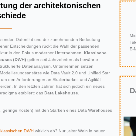
htung der architektonischen
schiede
Mi
senden Datenflut und der zunehmenden Bedeutung
Tel
bener Entscheidungen rückt die Wahl der passenden
E-M
ektur in den Fokus moderner Unternehmen.
Klassische
ouses
(DWH)
gelten seit Jahrzehnten als bewährte
trukturierte Datenanalysen.
Unternehmen setzen
odellierungsansätze wie Data Vault 2.0 und Unified Star
um den Anforderungen an Skalierbarkeit und Agilität
werden.
In den letzten Jahren hat sich jedoch ein neues
D
aradigma etabliert: das
Data Lakehouse
.
tät, geringe Kosten) mit den Stärken eines Data Warehouses
m
klassischen DWH
wirklich ab? Nur „alter Wein in neuen