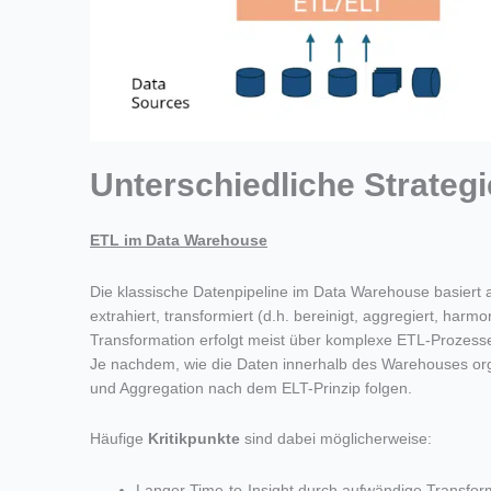
Unterschiedliche Strateg
ETL im Data Warehouse
Die klassische Datenpipeline im Data Warehouse basiert
extrahiert, transformiert (d.h. bereinigt, aggregiert, harmo
Transformation erfolgt meist über komplexe ETL-Prozesse,
Je nachdem
, wie
die Daten innerhalb des
Warehouses
org
und Aggregation
nach dem ELT-Prinzip
folgen
.
Häufige
Kritikpunkte
sind dabei möglicherweise:
Langer Time-to-Insight durch aufwändige Transfor