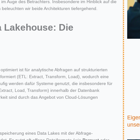
im Auge des Betrachters. Insbesondere im Hinblick auf die
 beleuchten wir beide Architekturen
tiefergehend
.
 Lakehouse: Die
e
optimiert
ist
für analytische Abfragen auf strukturierten
sformiert (ETL: Extract, Transform, Load), wodurch eine
fig werden dafür Systeme genutzt, die ins
besondere für
Extract,
Load,
Transform)
inner
halb der Datenbank
rkeit
sind
durch das Angebot von Cloud-Lösungen
Eige
unse
nspeicherung eines Data Lakes mit der Abfrage-