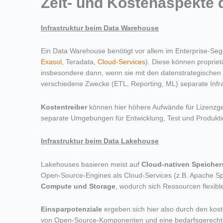
Zeit- und Kostenaspekte d
Infrastruktur beim Data Warehouse
Ein Data Warehouse benötigt vor allem im Enterprise-Seg
Exasol
, Teradata,
Cloud-Services
). Diese können propriet
insbesondere dann, wenn sie mit den datenstrategischen 
verschiedene Zwecke (ETL, Reporting, ML) separate Infras
Kostentreiber
können hier höhere Aufwände für Lizenzg
separate Umgebungen für Entwicklung, Test und Produkti
Infrastruktur beim Data Lakehouse
Lakehouses basieren meist auf
Cloud-nativen Speiche
Open-Source-Engines als Cloud-Services (z.B. Apache Spa
Compute und Storage
, wodurch sich Ressourcen flexible
Einsparpotenziale
ergeben sich hier also durch den kos
von Open-Source-Komponenten und eine bedarfsgerecht