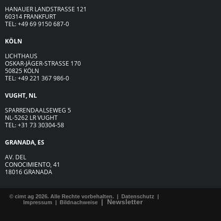
HANAUER LANDSTRASSE 121
60314 FRANKFURT
TEL: +49 69 9150 687-0
KÖLN
LICHTHAUS
OSKAR-JÄGER-ST
R
ASSE
170
50825 KÖLN
TEL: +49 221 367 986-0
VUGHT, NL
SPARRENDAALSEWEG 5
NL-5262 LR VUGHT
TEL: +31 73 30304-58
GRANADA, ES
AV. DEL
CONOCIMIENTO, 41
18016 GRANADA
© cimt ag 2026. Alle Rechte vorbehalten. |
Datenschutz
|
|
Newsletter
Impressum
|
Bildnachweise