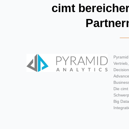
cimt bereiche
Partner
Pyramid 
Vertrieb
Decision
Advanced
Business
Die cimt
Schwerp
Big Data
Integrati