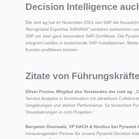
Decision Intelligence au
Die cimt ag hat im November 2021 von SAP die Auszeic
Recognized Expertise S/4HANA“
verliehen bekommen und 
SAP um zwei ganz besondere SAP-Zertifikate. Die Pyramid 
integriert nahtlos in bestehende SAP-Installationen. Bei
Kunden profitieren können.
Zitate von Führungskräft
Oliver Fromm, Mitglied des Vorstandes der cimt ag
: „
Service Analytics in Kombination mit attraktiven Collabo
Umgebungen und starker Performance. So bereichert Pyram
Visualisierungen in cimt-Projekten.“
Benjamin Doerwald, VP DACH & Nordics bei Pyramid A
herausragenden Partner für unsere Pyramid Decision Inte