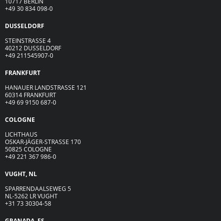
10717 BERLIN
+49 30 834 098-0
DUSSELDORF
STEINSTRASSE 4
40212 DUSSELDORF
+49 211545907-0
FRANKFURT
HANAUER LANDSTRASSE 121
60314 FRANKFURT
+49 69 9150 687-0
COLOGNE
LICHTHAUS
OSKAR-JÄGER-ST
R
ASSE
170
50825 COLOGNE
+49 221 367 986-0
VUGHT, NL
SPARRENDAALSEWEG 5
NL-5262 LR VUGHT
+31 73 30304-58
GRANADA, ES