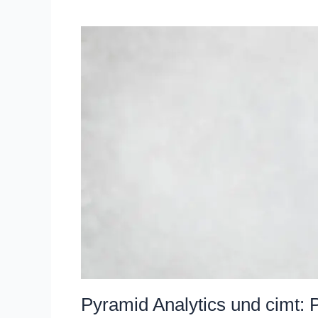
Pyramid
Analytics
und
cimt:
Partnerschaft
für
Decision
Intelligence
Pyramid Analytics und cimt: P