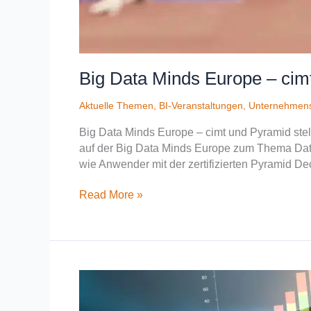
Big Data Minds Europe – cim
Aktuelle Themen
,
BI-Veranstaltungen
,
Unternehmen
Big Data Minds Europe – cimt und Pyramid ste
auf der Big Data Minds Europe zum Thema Date
wie Anwender mit der zertifizierten Pyramid Dec
Read More »
cimt
und
Pyramid