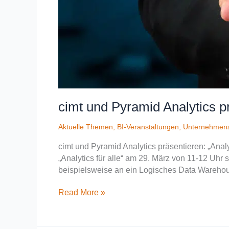
cimt und Pyramid Analytics pr
Aktuelle Themen
,
BI-Veranstaltungen
,
Unternehmen
cimt und Pyramid Analytics präsentieren: „Anal
„Analytics für alle“ am 29. März von 11-12 Uhr 
beispielsweise an ein Logisches Data Warehous
Read More »