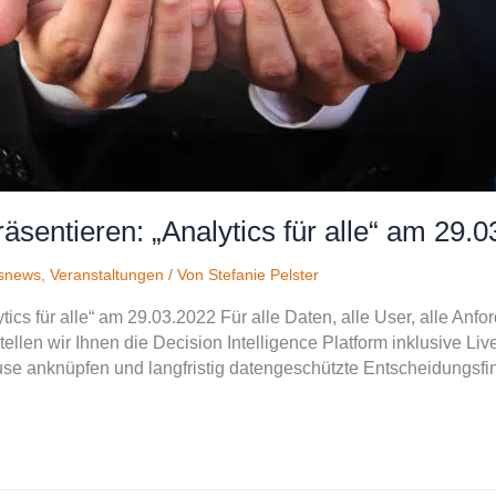
äsentieren: „Analytics für alle“ am 29.
snews
,
Veranstaltungen
/ Von
Stefanie Pelster
ytics für alle“ am 29.03.2022 Für alle Daten, alle User, alle 
stellen wir Ihnen die Decision Intelligence Platform inklusive Li
e anknüpfen und langfristig datengeschützte Entscheidungsfind