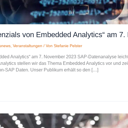
enzials von Embedded Analytics“ am 7
snews
,
Veranstaltungen
/ Von
Stefanie Pelster
edded Analytics“ am 7. November 2023 SAP-Datenanalyse leic
alytics stellen wir das Thema Embedded Analytics vor und zei
n-SAP Daten. Unser Publikum erhält so den […]