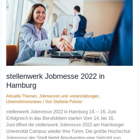
in
Hamburg
stellenwerk Jobmesse 2022 in
Hamburg
Aktuelle Themen
,
Jobmessen und -veranstaltungen
,
Unternehmensnews
/ Von
Stefanie Pelster
stellenwerk Jobmesse 2022 in Hamburg 14. – 16. Juni
Erfolgreich in das Berufsleben starten Vom 14. bis 16.
Juni öffnet die stellenwerk Jobmesse 2022 am Hamburger
Universität Campus wieder Ihre Türen. Die größte Hochschul-
Jobmesse der Stadt bietet Absolventen eine Vielzahl von