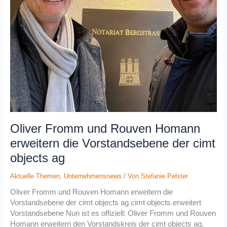
der
cimt
objects
ag
Oliver Fromm und Rouven Homann
erweitern die Vorstandsebene der cimt
objects ag
Aktuelle Themen
,
Unternehmensnews
/ Von
Stefanie Pelster
Oliver Fromm und Rouven Homann erweitern die
Vorstandsebene der cimt objects ag cimt objects erweitert
Vorstandsebene Nun ist es offiziell: Oliver Fromm und Rouven
Homann erweitern den Vorstandskreis der cimt objects ag.