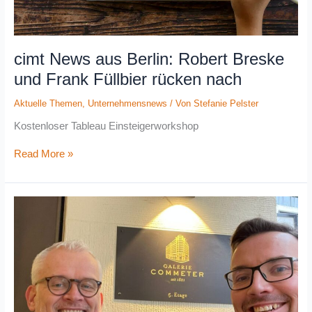
cimt News aus Berlin: Robert Breske
und Frank Füllbier rücken nach
Aktuelle Themen
,
Unternehmensnews
/ Von
Stefanie Pelster
Kostenloser Tableau Einsteigerworkshop
Read More »
Oliver
Fromm
und
Rouven
Homann
erweitern
die
Vorstandsebene