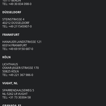
10717 BERLIN
TEL: +49 30 834 098-0
DÜSSELDORF
STEINSTRASSE 4
40212 DÜSSELDORF
TEL: +49 211545907-0
FRANKFURT
HANAUER LANDSTRASSE 121
60314 FRANKFURT
TEL: +49 69 9150 687-0
KÖLN
LICHTHAUS
OSKAR-JÄGER-ST
R
ASSE
170
50825 KÖLN
TEL: +49 221 367 986-0
VUGHT, NL
SPARRENDAALSEWEG 5
NL-5262 LR VUGHT
TEL: +31 73 30304-58
GRANADA, ES