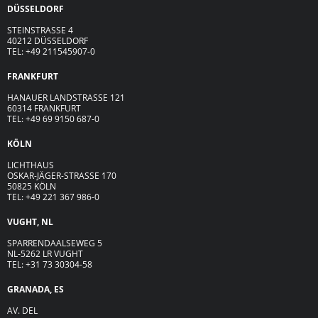
DÜSSELDORF
STEINSTRASSE 4
40212 DÜSSELDORF
TEL: +49 211545907-0
FRANKFURT
HANAUER LANDSTRASSE 121
60314 FRANKFURT
TEL: +49 69 9150 687-0
KÖLN
LICHTHAUS
OSKAR-JÄGER-ST
R
ASSE
170
50825 KÖLN
TEL: +49 221 367 986-0
VUGHT, NL
SPARRENDAALSEWEG 5
NL-5262 LR VUGHT
TEL: +31 73 30304-58
GRANADA, ES
AV. DEL