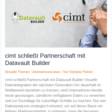
Partnerschaft
mit
Datavault
Builder
cimt schließt Partnerschaft mit
Datavault Builder
Aktuelle Themen
,
Unternehmensnews
/ Von
Stefanie Pelster
cimt schließt Partnerschaft mit Datavault Builder Visuelle
Datenintegration der nächsten Generation Um dauerhaft im
Wettbewerb bestehen zu können, sind Unternehmen bereits
heute gezwungen, sämtliche verfügbaren Daten zu verwerten
und zur Grundlage für zukünftige Schritte zu machen. Nur wer
Datenanalysen strategisch einsetzt, um auf dieser Basis ein
tieferes Marktverständnis zu erlangen, kann die besseren