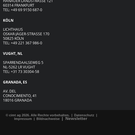
HANAUER LANDSTRASSE 121
60314 FRANKFURT
TEL: +49 69 9150 687-0
KÖLN
LICHTHAUS
OSKAR-JÄGER-ST
R
ASSE
170
50825 KÖLN
TEL: +49 221 367 986-0
VUGHT, NL
SPARRENDAALSEWEG 5
NL-5262 LR VUGHT
TEL: +31 73 30304-58
GRANADA, ES
AV. DEL
CONOCIMIENTO, 41
18016 GRANADA
© cimt ag 2026. Alle Rechte vorbehalten. |
Datenschutz
|
|
Newsletter
Impressum
|
Bildnachweise
F
I
L
X