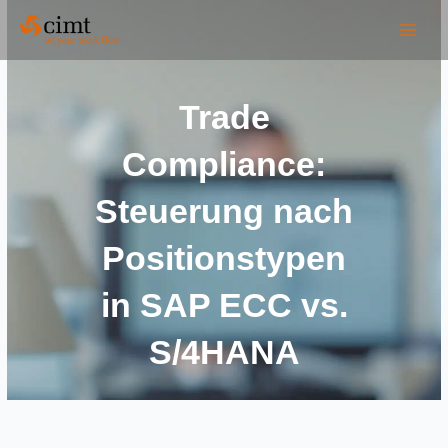
Zum
Inhalt
springen
Trade
Compliance:
Steuerung nach
Positionstypen
in SAP ECC vs.
S/4HANA