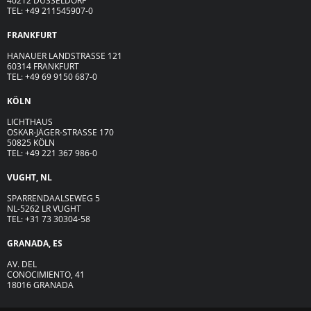
40212 DÜSSELDORF
TEL: +49 211545907-0
FRANKFURT
HANAUER LANDSTRASSE 121
60314 FRANKFURT
TEL: +49 69 9150 687-0
KÖLN
LICHTHAUS
OSKAR-JÄGER-ST
R
ASSE
170
50825 KÖLN
TEL: +49 221 367 986-0
VUGHT, NL
SPARRENDAALSEWEG 5
NL-5262 LR VUGHT
TEL: +31 73 30304-58
GRANADA, ES
AV. DEL
CONOCIMIENTO, 41
18016 GRANADA