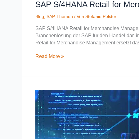
SAP S/4HANA Retail for Me
Blog
,
SAP-Themen
/ Von
Stefanie Pelster
SAP S/4HANA Retail for Merchandise Managem
Branchenlösung der SAP für den Handel dar, i
Retail for Merchandise Management ersetzt das
Read More »
SAP
Retail
–
Die
wichtigsten
Fiori-
Apps