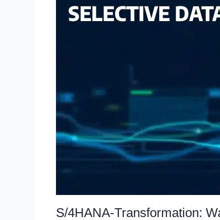
–
und
warum
Lean
Selective
Data
Transition?
S/4HANA-Transformation: War