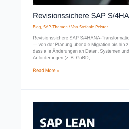
Revisionssichere SAP S/4HA
Blog
,
SAP-Themen
/ Von
Stefanie Pelster
Revisionssichere SAP S/4HANA-Transformation
— von der Planung über die Migration bis hin z
dass alle Änderungen an Daten, Systemen und P
Anforderungen (z. B. GoBD,
Read More »
S/4HANA-
Transformation:
Warum
jetzt