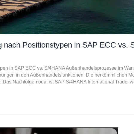
g nach Positionstypen in SAP ECC vs.
typen in SAP ECC vs. S/4HANA Außenhandelsprozesse im Wand
ungen in den Außenhandelsfunktionen. Die herkömmlichen M
. Das Nachfolgemodul ist SAP S/4HANA International Trade, w