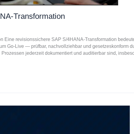
NA-Transformation
 Eine revisionssichere SAP S/4HANA-Transformation bedeutet
um Go-Live — prüfbar, nachvollziehbar und gesetzeskonform durc
rozessen jederzeit dokumentiert und auditierbar sind, insbes