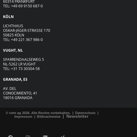
60314 FRANKFURT
TEL: +49 69 9150 687-0
KÖLN
LICHTHAUS
OSKAR-JÄGER-ST
R
ASSE
170
50825 KÖLN
TEL: +49 221 367 986-0
VUGHT, NL
SPARRENDAALSEWEG 5
NL-5262 LR VUGHT
TEL: +31 73 30304-58
GRANADA, ES
AV. DEL
CONOCIMIENTO, 41
18016 GRANADA
© cimt ag 2026. Alle Rechte vorbehalten. |
Datenschutz
|
|
Newsletter
Impressum
|
Bildnachweise
F
I
L
X